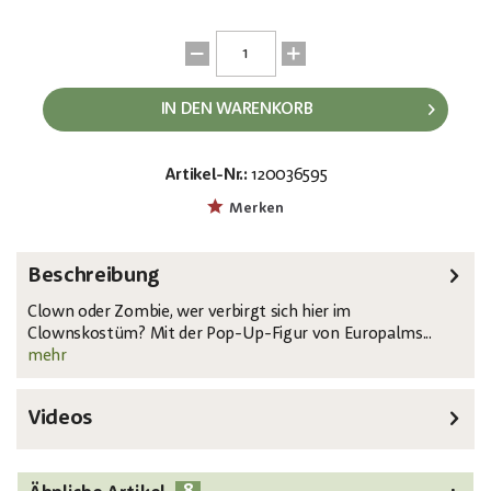
IN DEN WARENKORB
Artikel-Nr.:
120036595
EAN:
MPN:
4026397715248
83316129
Merken
Beschreibung
Clown oder Zombie, wer verbirgt sich hier im
Clownskostüm? Mit der Pop-Up-Figur von Europalms...
mehr
Videos