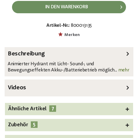
IN DEN WARENKORB
Artikel-Nr.:
800013135
EAN:
MPN:
4026397608939
83314445
Merken
Beschreibung
Animierter Hydrant mit Licht- Sound-, und
Bewegungseffekten Akku-/Batteriebetrieb möglich...
mehr
Videos
7
Ähnliche Artikel
5
Zubehör