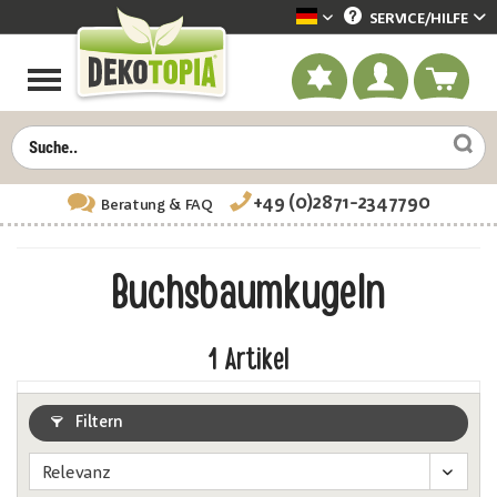
SERVICE/
HILFE
Dekotopia deutsch
+49 (0)2871-2347790
Beratung
& FAQ
Buchsbaum­kugeln
1
Artikel
Filtern