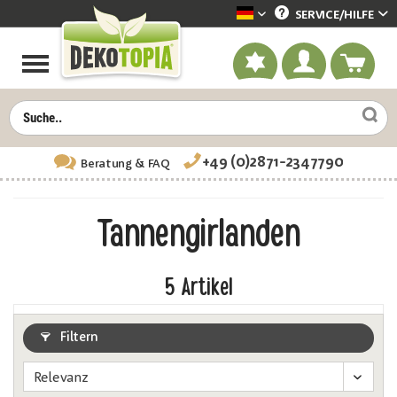
SERVICE/
HILFE
Dekotopia deutsch
+49 (0)2871-2347790
Beratung
& FAQ
Tannengirlanden
5
Artikel
Filtern