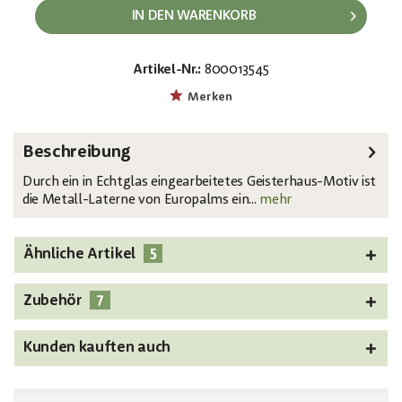
IN DEN WARENKORB
Artikel-Nr.:
800013545
EAN:
MPN:
4026397618389
83505109
Merken
Beschreibung
Durch ein in Echtglas eingearbeitetes Geisterhaus-Motiv ist
die Metall-Laterne von Europalms ein...
mehr
5
Ähnliche Artikel
7
Zubehör
Kunden kauften auch