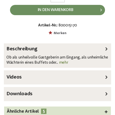
IN DEN WARENKORB
Artikel-Nr.:
800015170
EAN:
MPN:
4026397744941
83316166
Merken
Beschreibung
Ob als unheilvolle Gastgeberin am Eingang, als unheimliche
Wächterin eines Buffets oder...
mehr
Videos
Downloads
5
Ähnliche Artikel