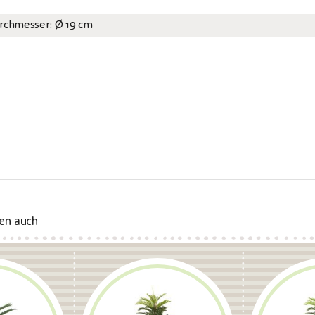
rchmesser: Ø 19 cm
en auch