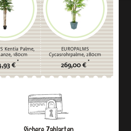
 Kentia Palme,
EUROPALMS
lanze, 180cm
Cycasrohrpalme, 280cm
*
*
4,93 €
269,00 €
Sichere Zahlarten