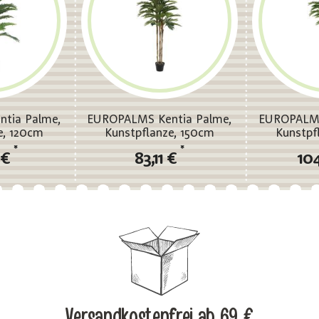
tia Palme,
EUROPALMS Kentia Palme,
EUROPALMS
e, 120cm
Kunstpflanze, 150cm
Kunstpf
*
*
 €
83,11 €
10
Versandkostenfrei
ab 69 €