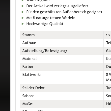
Teile biegsam
Der Artikel wird zerlegt ausgeliefert
Für den geschützten Außenbereich geeignet
Mit 8 naturgetreuen Wedeln
Hochwertige Qualität
Stamm:
1 
Aufbau:
Te
Aufstellung/Befestigung:
Gä
Material:
Ku
Farbe:
Du
Blattwerk:
8 
Mat
Stil der Deko:
Tr
Saison:
So
Maße:
Hö