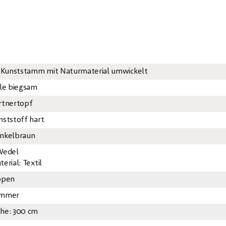
x Kunststamm mit Naturmaterial umwickelt
ile biegsam
rtnertopf
nststoff hart
nkelbraun
Wedel
erial: Textil
open
mmer
he: 300 cm