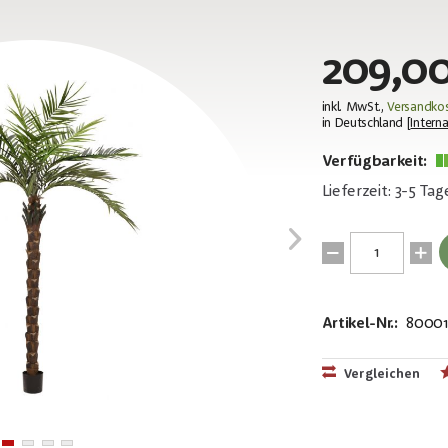
209,00
inkl. MwSt.,
Versandkos
in Deutschland [
Interna
Verfügbarkeit:
Lieferzeit: 3-5 Tag
Artikel-Nr.:
80001
EAN:
MPN:
4026397687
82511370
Vergleichen