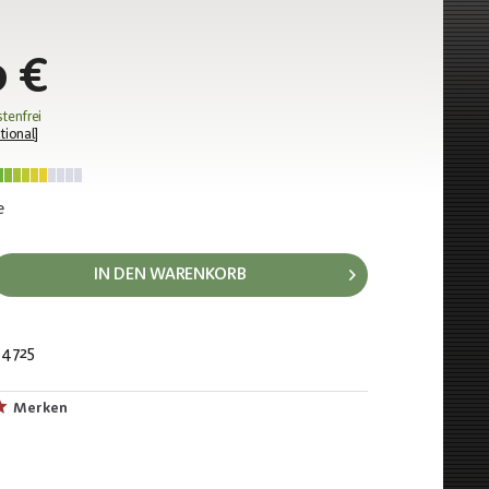
 €
tenfrei
tional
]
e
IN DEN WARENKORB
4725
866
Merken