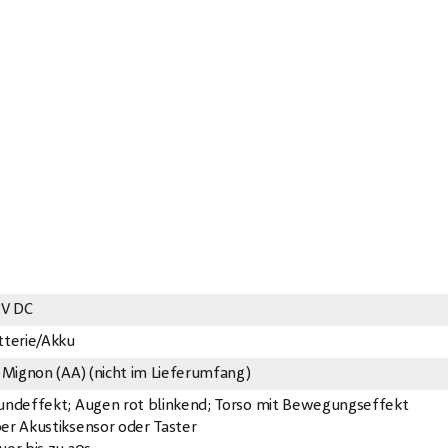
5V DC
tterie/Akku
x Mignon (AA) (nicht im Lieferumfang)
undeffekt; Augen rot blinkend; Torso mit Bewegungseffekt
er Akustiksensor oder Taster