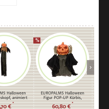
MS Halloween
EUROPALMS Halloween
EURO
iskopf, animiert
Figur POP-UP Kürbis,
Figur G
115cm
animiert 70cm
*
*
,70 €
60,80 €