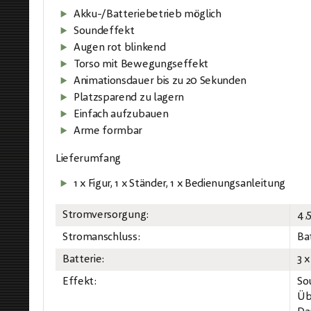
Akku-/Batteriebetrieb möglich
Soundeffekt
Augen rot blinkend
Torso mit Bewegungseffekt
Animationsdauer bis zu 20 Sekunden
Platzsparend zu lagern
Einfach aufzubauen
Arme formbar
Lieferumfang
1 x Figur, 1 x Ständer, 1 x Bedienungsanleitung
Stromversorgung:
4,
Stromanschluss:
Ba
Batterie:
3 
Effekt:
So
Üb