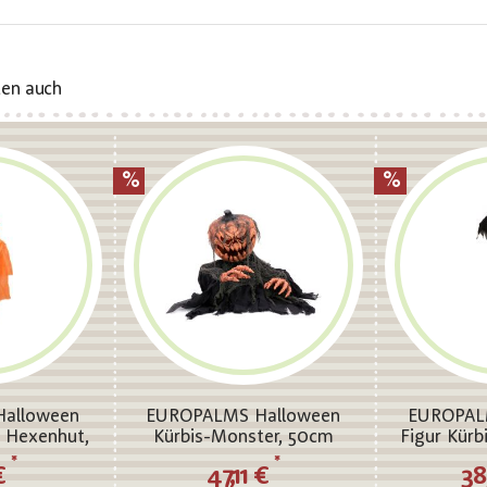
ten auch
alloween
EUROPALMS Halloween
EUROPAL
t Hexenhut,
Kürbis-Monster, 50cm
Figur Kürb
m
*
*
 €
47,11 €
38