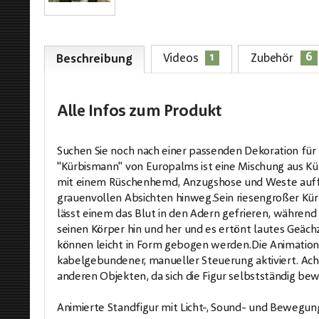
1
6
Videos
Zubehör
Beschreibung
Alle Infos
zum Produkt
Suchen Sie noch nach einer passenden Dekoration für
"Kürbismann" von Europalms ist eine Mischung aus K
mit einem Rüschenhemd, Anzugshose und Weste auffall
grauenvollen Absichten hinweg.Sein riesengroßer Kü
lässt einem das Blut in den Adern gefrieren, während 
seinen Körper hin und her und es ertönt lautes Geä
können leicht in Form gebogen werden.Die Animation 
kabelgebundener, manueller Steuerung aktiviert. Ach
anderen Objekten, da sich die Figur selbstständig be
Animierte Standfigur mit Licht-, Sound- und Bewegun