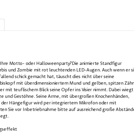
 Ihre Motto- oder Halloweenparty?Die animierte Standfigur
ürbis und Zombie mit rot leuchtenden LED-Augen. Auch wenn er s
end schick gemacht hat, täuscht dies nicht über seine
rbiskopf mit überdimensioniertem Mund und gelben, spitzen Zäh
er mit teuflischem Blick seine Opfer ins Visier nimmt. Dabei wiegt
chze und Gestöhne. Seine Arme, mit übergroßen Knochenhänden,
der Hängefigur wird per integriertem Mikrofon oder mit
ten Sie vor Inbetriebnahme bitte auf ausreichend große Abständ
wegt.
gseffekt