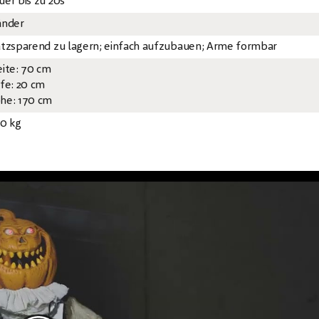
uer bis zu 20s
änder
atzsparend zu lagern; einfach aufzubauen; Arme formbar
eite: 70 cm
efe: 20 cm
he: 170 cm
40 kg