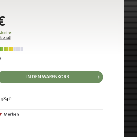
€
tenfrei
tional
]
e
IN DEN WARENKORB
14840
217
Merken