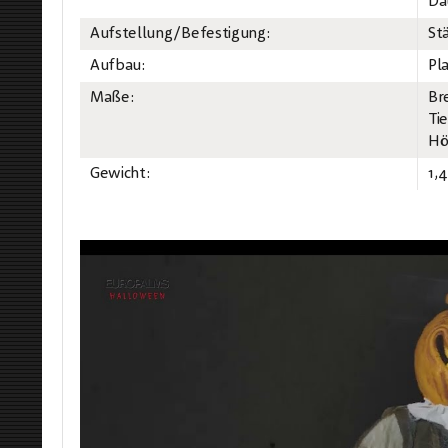
Da
Aufstellung/Befestigung:
St
Aufbau:
Pl
Maße:
Br
Ti
Hö
Gewicht:
1,