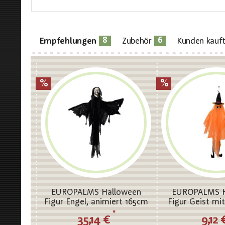
8
6
Empfehlungen
Zubehör
Kunden kauf
EUROPALMS Halloween
EUROPALMS H
Figur Engel, animiert 165cm
Figur Geist mi
150c
*
35,14 €
9,12