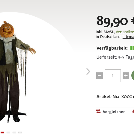
89,90 
inkl. MwSt.,
Versandkos
in Deutschland [
Interna
Verfügbarkeit:
Lieferzeit: 3-5 Tag
Artikel-Nr.:
8000
EAN:
MPN:
4026397702
83316117
Vergleichen