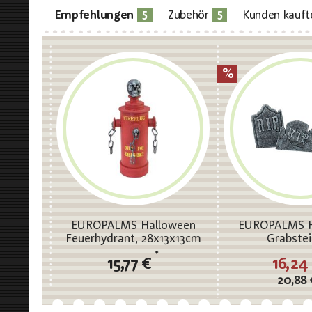
5
5
Empfehlungen
Zubehör
Kunden kauft
EUROPALMS Halloween
EUROPALMS H
Feuerhydrant, 28x13x13cm
Grabstei
*
15,77 €
16,24
20,88 