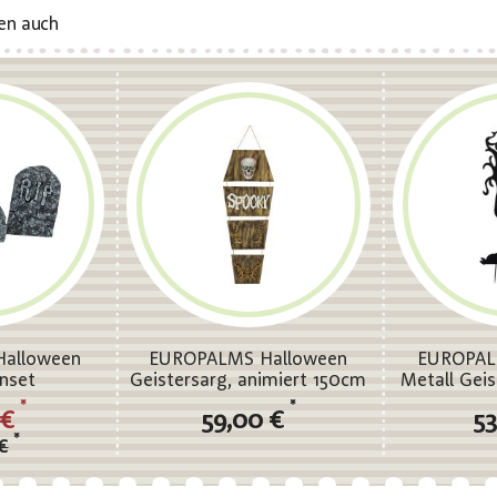
en auch
alloween
EUROPALMS Halloween
EUROPALM
nset
Geistersarg, animiert 150cm
Metall Gei
*
*
 €
59,00 €
53
*
€