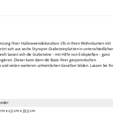
gänzung Ihrer Halloweendekoration: Ob in Ihren Wohnräumen mit
etzt sich aus sechs Styropor-Grabsteinplatten in unterschiedliche
 lassen sich die Grabsteine - mit Hilfe von Erdspießen - ganz
gieren. Dieser kann dann die Basis Ihrer gespenstischen
 und vielen weiteren unheimlichen Gesellen bilden. Lassen Sie Ih
änder
cm x 2,5 cm x 35,5 cm