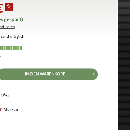
€
% gespart)
andkosten
rsand möglich
e
IN DEN WARENKORB
4675
280
Merken