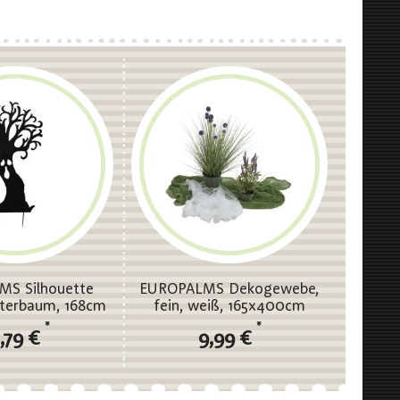
S Silhouette
EUROPALMS Dekogewebe,
sterbaum, 168cm
fein, weiß, 165x400cm
*
*
,79 €
9,99 €