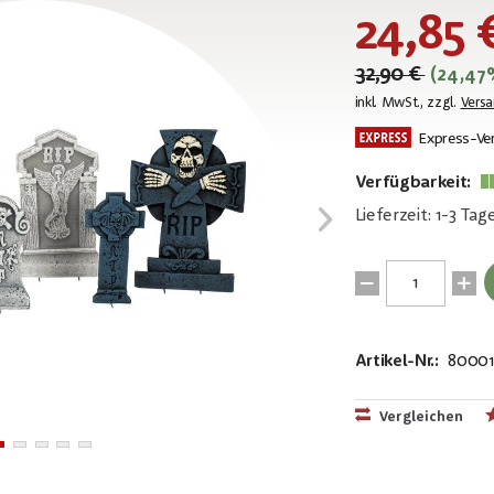
24,85 
32,90 €
(24,47
inkl. MwSt., zzgl.
Vers
Express-Ve
Verfügbarkeit:
Lieferzeit: 1-3 Tag
Artikel-Nr.:
80001
EAN:
MPN:
4026397676
83316103
Vergleichen