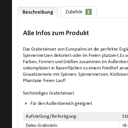
5
Zubehör
Beschreibung
Alle Infos
zum Produkt
Das Grabsteinset von Europalms ist die perfekte Er
Spinnennetzen dekoriert oder im Freien platziert.Es s
Farben, Formen und Größen zusammen.Im Außenbereich
unkompliziert in Rasenflächen zu einem Friedhof arran
Gruselszenerie mit Spinnen, Spinnennetzen, Kürbissen
Phantasie freien Lauf!
Sechsteiliges Grabsteinset
Für den Außenbereich geeignet
Aufstellung/Befestigung:
St
Deko-Grabstein:
18 