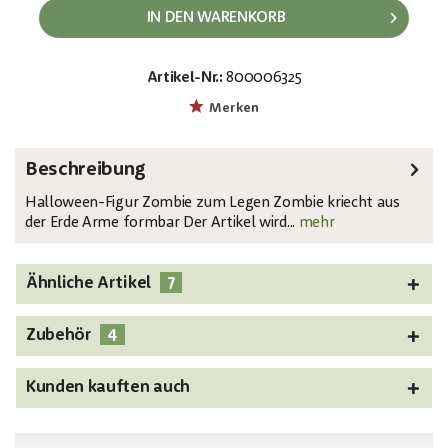
IN DEN WARENKORB
Artikel-Nr.:
800006325
EAN:
MPN:
4026397410754
83314590
Merken
Beschreibung
Halloween-Figur Zombie zum Legen Zombie kriecht aus
der Erde Arme formbar Der Artikel wird...
mehr
7
Ähnliche Artikel
4
Zubehör
Kunden kauften auch