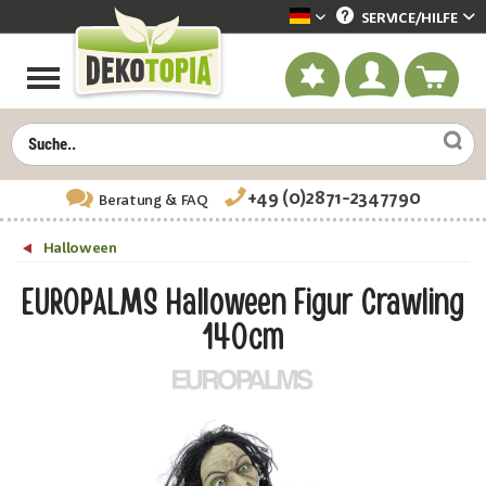
SERVICE/
HILFE
Dekotopia deutsch
+49 (0)2871-2347790
Beratung
& FAQ
Halloween
EUROPALMS Halloween Figur Crawling
140cm