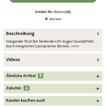
Artikel-Nr.:
800012985
EAN:
MPN:
4026397600445
83314417
Merken
Beschreibung
Hängender Pirat Rot blinkende LED-Augen Soundeffekt
durch integrierten Lautsprecher Betrieb...
mehr
Videos
6
Ähnliche Artikel
4
Zubehör
Kunden kauften auch