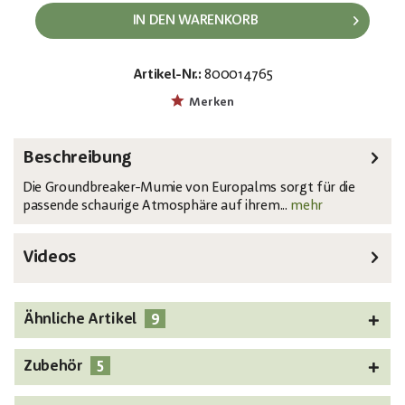
IN DEN WARENKORB
Artikel-Nr.:
800014765
EAN:
MPN:
4026397693287
83316116
Merken
Beschreibung
Die Groundbreaker-Mumie von Europalms sorgt für die
passende schaurige Atmosphäre auf ihrem...
mehr
Videos
9
Ähnliche Artikel
5
Zubehör