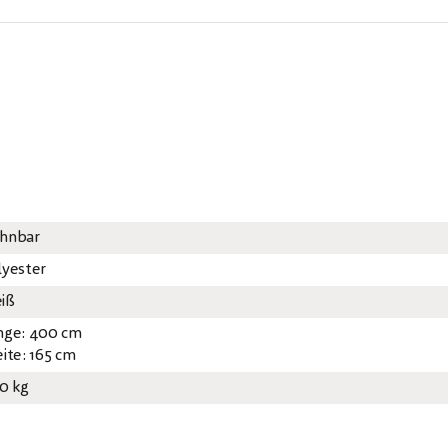
hnbar
lyester
iß
nge: 400 cm
eite: 165 cm
20 kg