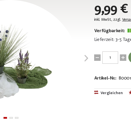
9,99 €
inkl. MwSt., zzgl.
Vers
Verfügbarkeit:
Lieferzeit: 3-5 Tag
Artikel-Nr.:
80001
EAN:
MPN:
4026397597
83312016
Vergleichen