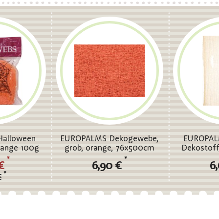
alloween
EUROPALMS Dekogewebe,
EUROPAL
range 100g
grob, orange, 76x500cm
Dekostoff
iv
beige
*
*
 €
6,90 €
6
*
€