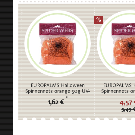
EUROPALMS Halloween
EUROPALMS H
Spinnennetz orange 50g UV-
Spinnennetz o
aktiv
UV-akt
*
1,62 €
4,57
5,49 