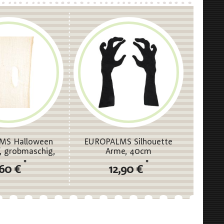
MS Halloween
EUROPALMS Silhouette
, grobmaschig,
Arme, 40cm
, 75x300cm
*
*
,60 €
12,90 €