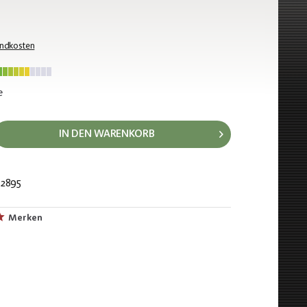
andkosten
e
IN DEN WARENKORB
2895
837
Merken