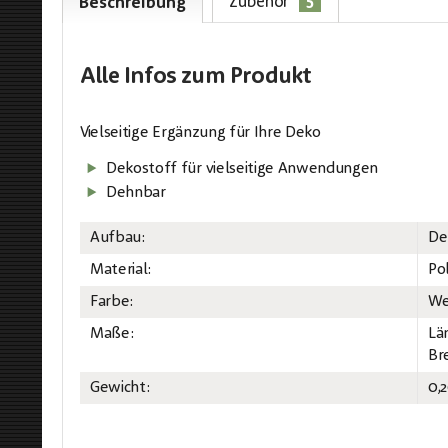
5
Zubehör
Beschreibung
Alle Infos
zum Produkt
Vielseitige Ergänzung für Ihre Deko
Dekostoff für vielseitige Anwendungen
Dehnbar
Aufbau:
De
Material:
Po
Farbe:
We
Maße:
Lä
Br
Gewicht:
0,