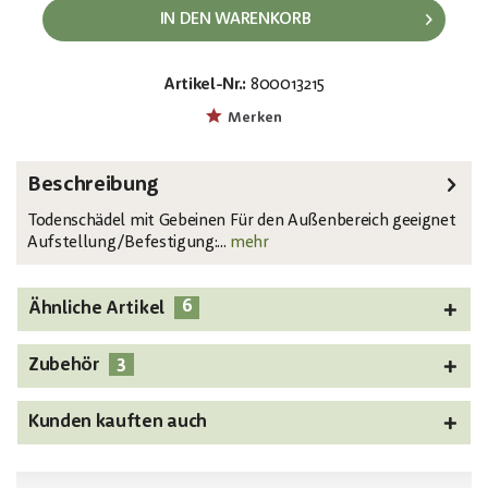
IN DEN WARENKORB
Artikel-Nr.:
800013215
EAN:
MPN:
4026397609271
83314675
Merken
Beschreibung
Todenschädel mit Gebeinen Für den Außenbereich geeignet
Aufstellung/Befestigung:...
mehr
6
Ähnliche Artikel
3
Zubehör
Kunden kauften auch