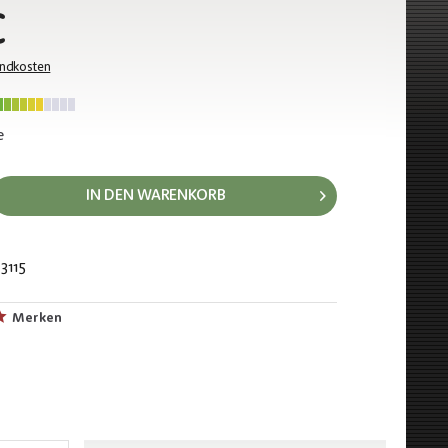
€
andkosten
e
IN DEN WARENKORB
3115
596
Merken