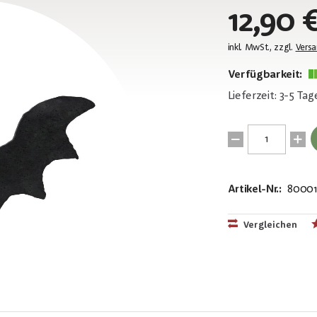
12,90 
inkl. MwSt., zzgl.
Vers
Verfügbarkeit:
Lieferzeit: 3-5 Tag
Artikel-Nr.:
80001
EAN:
MPN:
4026397601
83505006
Vergleichen