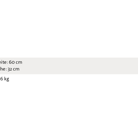
eite: 60 cm
he: 32 cm
06 kg