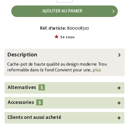
AJOUTER AU PANIER
Réf. d’article:
800008310
EAN:
MPN:
4026397435801
83011424
Se souv.
Description
Cache-pot de haute qualité au design moderne Trou
refermable dans le fond Convient pour une...
plus
5
Alternatives
3
Accessories
Clients ont aussi acheté