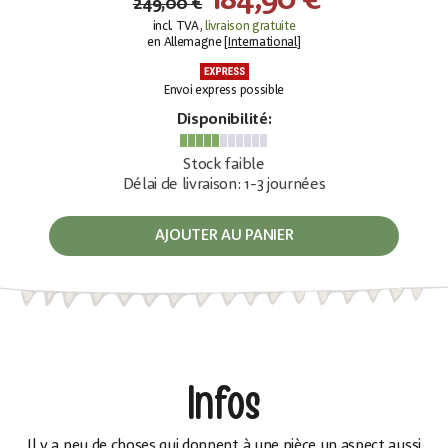
184,90 €
249,00 €
incl. TVA,
livraison gratuite
en Allemagne [
International
]
Envoi express possible
Disponibilité:
Stock faible
Délai de livraison: 1-3 journées
AJOUTER AU PANIER
Infos
Il y a peu de choses qui donnent à une pièce un aspect aussi