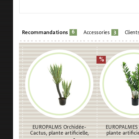
6
3
Recommandations
Accessories
Client
EUROPALMS Orchidée-
EUROPALMES Z
Cactus, plante artificielle,
plante artific