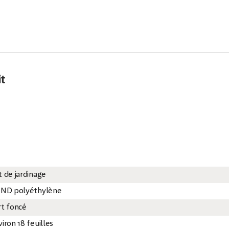
it
t de jardinage
 ND polyéthylène
rt foncé
iron 18 feuilles