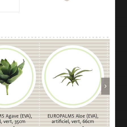
 Agave (EVA),
EUROPALMS Aloe (EVA),
EUROP
el, vert, 35cm
artificiel, vert, 66cm
avec po