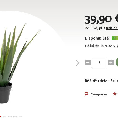
39,90 
incl. TVA, plus
frais d'
Disponibilité:
Délai de livraison:
Réf. d’article:
800
EAN:
MPN:
4026397408
82600167
Comparer