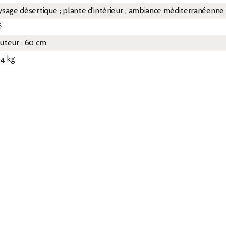
ysage désertique ; plante d'intérieur ; ambiance méditerranéenne
é
uteur : 60 cm
64 kg