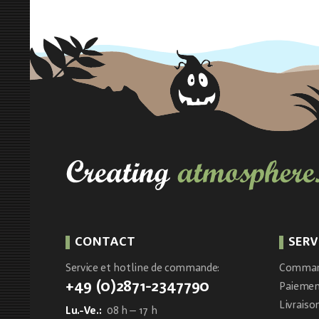
CONTACT
SERV
Service et hotline de commande:
Comma
+49 (0)2871-2347790
Paieme
Livraiso
Lu.-Ve.:
08 h – 17 h