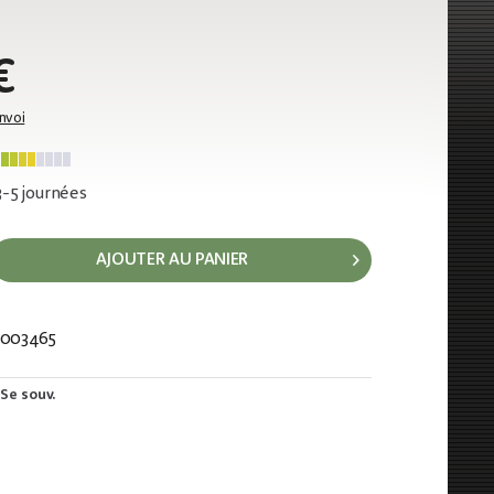
€
envoi
 3-5 journées
AJOUTER AU PANIER
003465
010
Se souv.