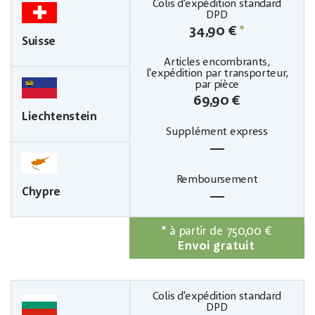
34,90 €
*
Suisse
69,90 €
Liechtenstein
—
Chypre
—
*
à partir de 750,00 €
Envoi gratuit