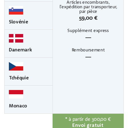
59,00 €
Slovénie
—
Danemark
—
Tchéquie
Monaco
*
à partir de 300,00 €
Envoi gratuit