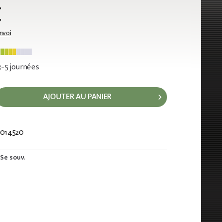
€
envoi
 3-5 journées
AJOUTER AU PANIER
014520
936
Se souv.