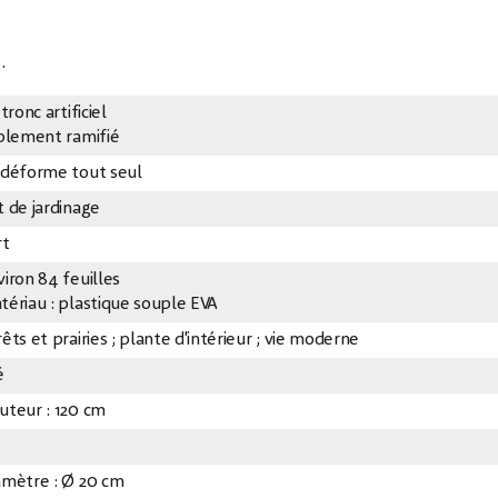
.
 tronc artificiel
iplement ramifié
 déforme tout seul
t de jardinage
rt
viron 84 feuilles
tériau : plastique souple EVA
êts et prairies ; plante d'intérieur ; vie moderne
é
uteur : 120 cm
amètre : Ø 20 cm