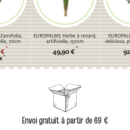
amifolia,
EUROPALMS Herbe à renard,
EUROPAL
ielle, 70cm
artificielle, 150cm
deliciosa, pl
*
*
 €
49,90 €
92
*
€
Envoi gratuit
à partir de 69 €