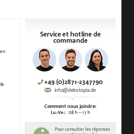
Service et hotline de
commande
 en
+49 (0)2871-2347790
 de
info@dekotopia.de
Comment nous joindre:
Lu.-Ve.:
08 h – 17 h
Pour consulter les réponses