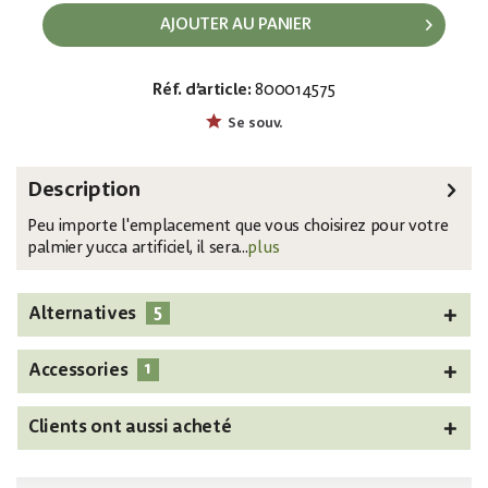
AJOUTER AU PANIER
Réf. d’article:
800014575
EAN:
MPN:
4026397642490
82511552
Se souv.
Description
Peu importe l'emplacement que vous choisirez pour votre
palmier yucca artificiel, il sera...
plus
5
Alternatives
1
Accessories
Clients ont aussi acheté