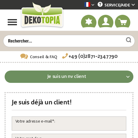
SERVICE/
AIDE
Dekotopia französisch
+49 (0)2871-2347790
Conseil
& FAQ
Je suis un nv client
Je suis déjà un client!
Votre adresse e-mail*: