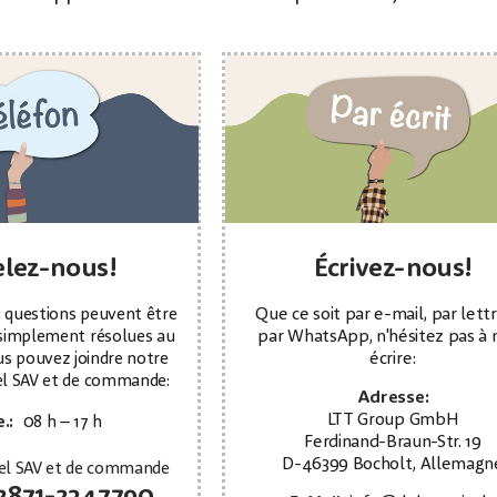
lez-nous!
Écrivez-nous!
questions peuvent être
Que ce soit par e-mail, par lett
simplement résolues au
par WhatsApp, n'hésitez pas à 
s pouvez joindre notre
écrire:
l SAV et de commande:
Adresse:
LTT Group GmbH
.:
08 h – 17 h
Ferdinand-Braun-Str. 19
D-46399 Bocholt, Allemagn
el SAV et de commande
2871-2347790