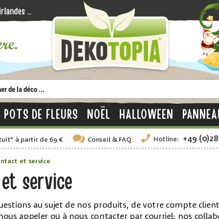
POTS DE FLEURS
NOËL
HALLOWEEN
PANNEA
+49 (0)2
Hotline:
tuit
*
à partir de 69 €
Conseil
& FAQ
ntact et service
et service
uestions au sujet de nos produits, de votre compte cli
nous appeler ou à nous contacter par courriel; nos collabo