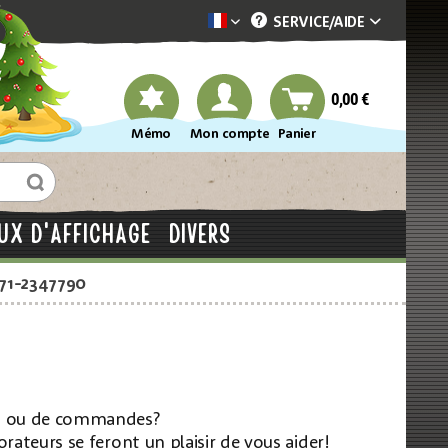
SERVICE/
AIDE
Dekotopia französisch
0,00 €
Mémo
Mon compte
Panier
UX D'AFFICHAGE
DIVERS
871-2347790
ent ou de commandes?
rateurs se feront un plaisir de vous aider!