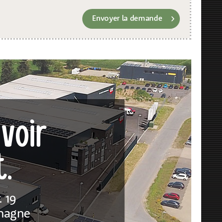
Envoyer la demande
voir
t
.
 19
emagne