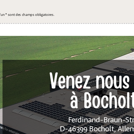
'un * sont des champs obligatoires.
Venez nous 
à Bochol
Ferdinand-Braun-Str.
D-46399 Bocholt, All