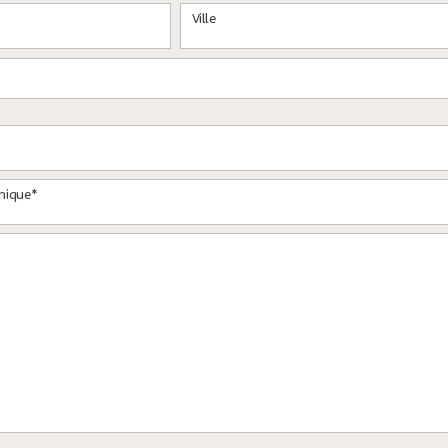
Ville
onique*
*