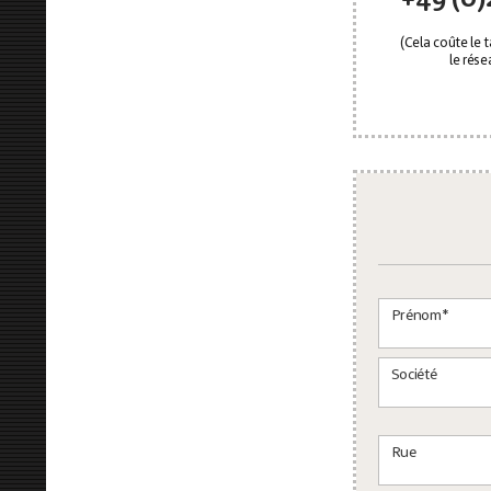
(Cela coûte le t
le rése
Telefon HP
Prénom*
Société
Rue