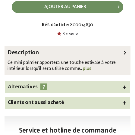
AJOUTER AU PANIER
Réf. d’article:
800014830
EAN:
MPN:
4026397699326
82509401
Se souv.
Description
Ce mini palmier apportera une touche estivale à votre
intérieur lorsqu'il sera utilisé comme...
plus
7
Alternatives
Clients ont aussi acheté
Service et hotline de commande