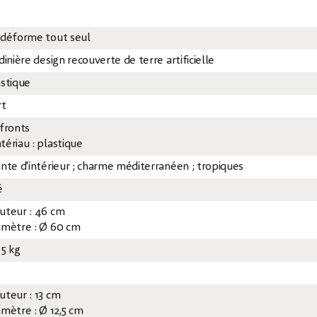
 déforme tout seul
dinière design recouverte de terre artificielle
astique
rt
 fronts
tériau : plastique
ante d'intérieur ; charme méditerranéen ; tropiques
é
uteur : 46 cm
amètre : Ø 60 cm
85 kg
uteur : 13 cm
amètre : Ø 12,5 cm