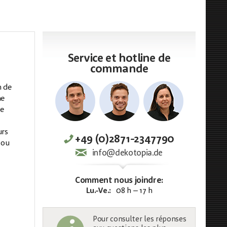
Service et hotline de
commande
n de
ne
le
urs
+49 (0)2871-2347790
 ou
info@dekotopia.de
Comment nous joindre:
Lu.-Ve.:
08 h – 17 h
Pour consulter les réponses