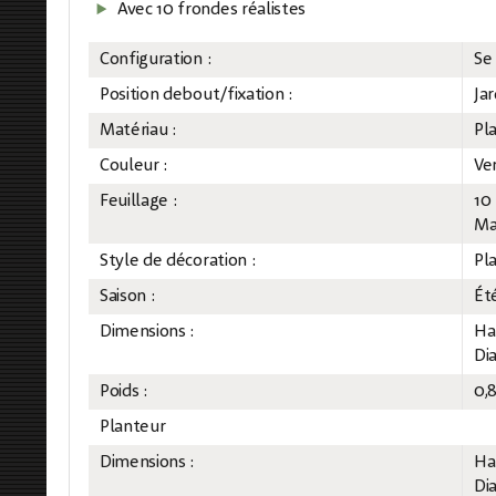
Avec 10 frondes réalistes
Configuration :
Se
Position debout/fixation :
Jar
Matériau :
Pl
Couleur :
Ve
Feuillage :
10
Ma
Style de décoration :
Pl
Saison :
Ét
Dimensions :
Ha
Di
Poids :
0,
Planteur
Dimensions :
Ha
Di