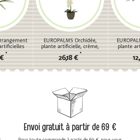
rrangement
EUROPALMS Orchidée,
EUROPALM
rtificielles
plante artificielle, crème,
plante art
80cm
*
*
 €
26,18 €
12
Envoi gratuit
à partir de 69 €