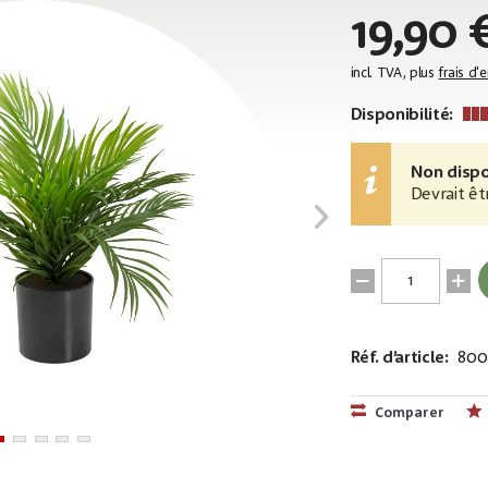
19,90 
incl. TVA, plus
frais d'
Disponibilité:
Non dispo
Devrait êt
Réf. d’article:
800
EAN:
MPN:
4026397699
82509400
Comparer