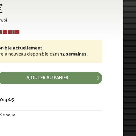
€
envoi
nible actuellement.
re à nouveau disponible dans
12 semaines.
AJOUTER AU PANIER
014825
302
Se souv.