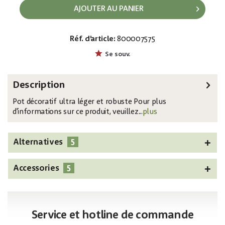
AJOUTER AU PANIER
Réf. d’article:
800007575
EAN:
MPN:
4026397416268
83011825
Se souv.
Description
Pot décoratif ultra léger et robuste Pour plus
d'informations sur ce produit, veuillez...
plus
5
Alternatives
5
Accessories
Service et hotline de commande