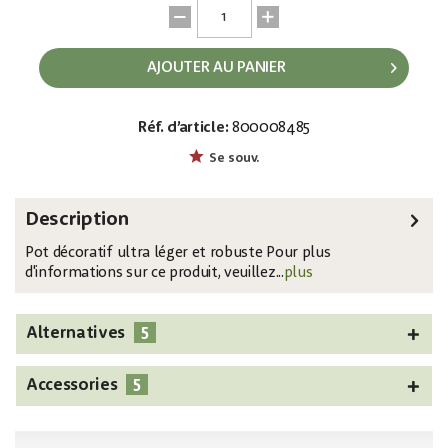
AJOUTER AU PANIER
Réf. d’article:
800008485
EAN:
MPN:
4026397426588
83011885
Se souv.
Description
Pot décoratif ultra léger et robuste Pour plus
d'informations sur ce produit, veuillez...
plus
5
Alternatives
5
Accessories