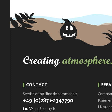
CONTACT
SERV
Service et hotline de commande:
Comma
+49 (0)2871-2347790
Paieme
Livraiso
Lu.-Ve.:
08 h – 17 h