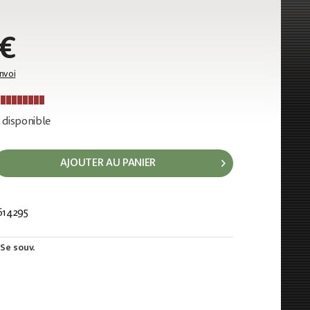
€
envoi
disponible
AJOUTER AU PANIER
614295
02
Se souv.