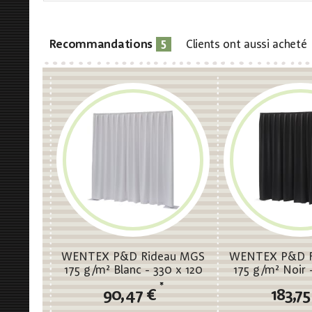
5
Recommandations
Clients ont aussi acheté
WENTEX P&D Rideau MGS
WENTEX P&D R
175 g/m² Blanc - 330 x 120
175 g/m² Noir 
cm (L x H) - plissé
cm (L x H) 
*
90,47 €
183,7