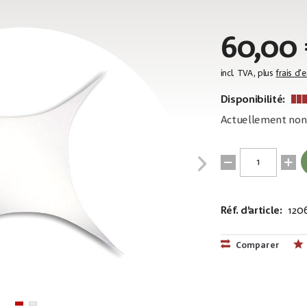
60,00 
incl. TVA, plus
frais d'
Disponibilité:
Actuellement non 
Réf. d’article:
120
EAN:
MPN:
87177483537
89151
Comparer