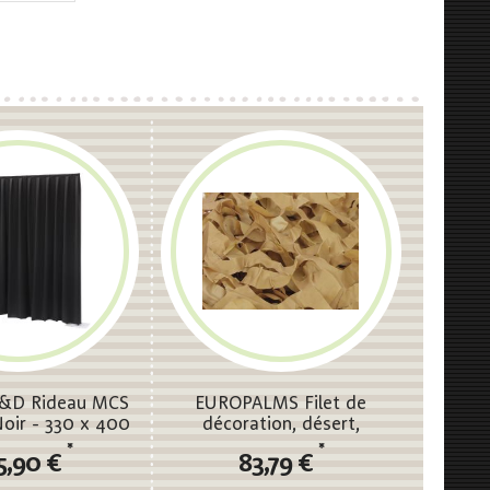
&D Rideau MCS
EUROPALMS Filet de
oir - 330 x 400
décoration, désert,
 H) - plissé
600x300cm
*
*
5,90 €
83,79 €