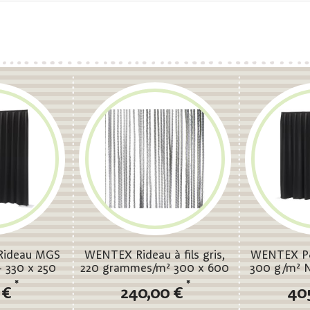
ideau MGS
WENTEX Rideau à fils gris,
WENTEX P
- 330 x 250
220 grammes/m² 300 x 600
300 g/m² N
- plissé
cm (L x H) - non plissé
cm (L x
*
*
5 €
240,00 €
40