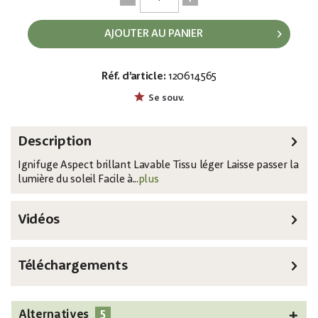
AJOUTER AU PANIER
Réf. d’article:
120614565
EAN:
MPN:
8717748289209
89414
Se souv.
Description
Ignifuge Aspect brillant Lavable Tissu léger Laisse passer la
lumière du soleil Facile à...
plus
Vidéos
Téléchargements
5
Alternatives