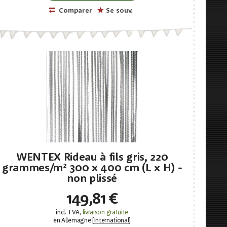
Comparer
Se souv.
WENTEX Rideau à fils gris, 220
grammes/m² 300 x 400 cm (L x H) -
non plissé
149,81 €
incl. TVA,
livraison gratuite
en Allemagne [
International
]