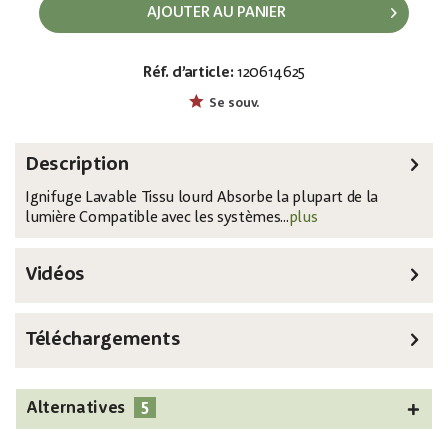
AJOUTER AU PANIER
Réf. d’article:
120614625
EAN:
MPN:
8717748289360
89434
Se souv.
Description
Ignifuge Lavable Tissu lourd Absorbe la plupart de la
lumière Compatible avec les systèmes...
plus
Vidéos
Téléchargements
5
Alternatives