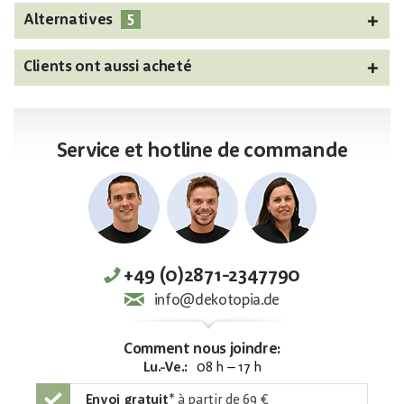
5
Alternatives
Clients ont aussi acheté
Service et hotline de commande
+49 (0)2871-2347790
info@dekotopia.de
Comment nous joindre:
Lu.-Ve.:
08 h – 17 h
Envoi gratuit
*
à partir de 69 €