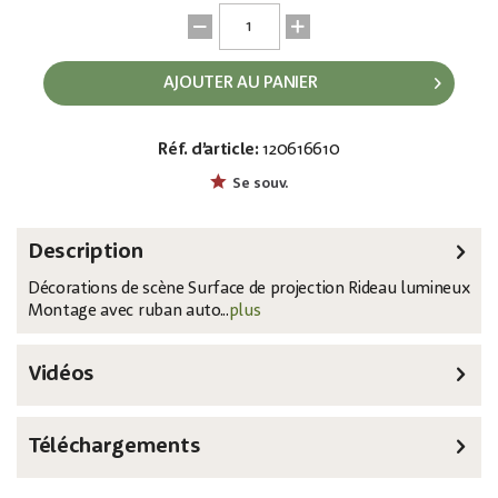
AJOUTER AU PANIER
Réf. d’article:
120616610
EAN:
MPN:
8717748364814
89168
Se souv.
Description
Décorations de scène Surface de projection Rideau lumineux
Montage avec ruban auto...
plus
Vidéos
Téléchargements