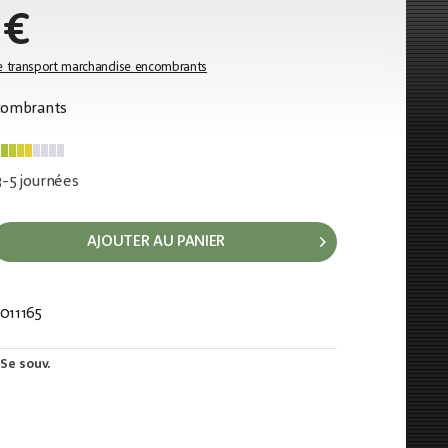
 €
e transport marchandise encombrants
ncombrants
 3-5 journées
AJOUTER AU PANIER
011165
407
Se souv.