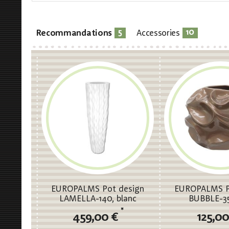
5
10
Recommandations
Accessories
EUROPALMS Pot design
EUROPALMS P
LAMELLA-140, blanc
BUBBLE-35
*
459,00 €
125,0