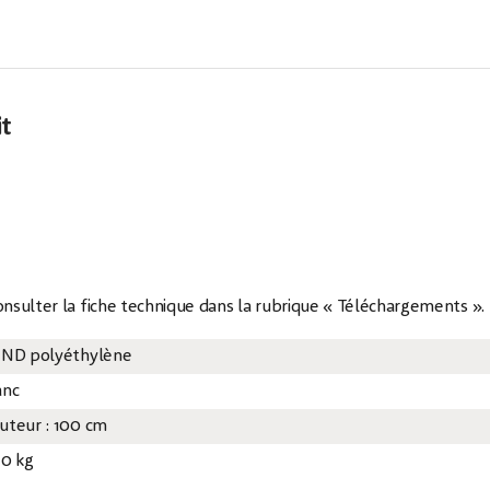
it
consulter la fiche technique dans la rubrique « Téléchargements ».
 ND polyéthylène
anc
uteur : 100 cm
40 kg