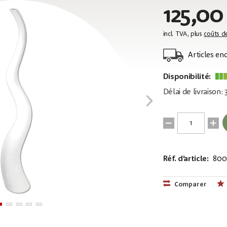
125,00
incl. TVA, plus
coûts d
Articles e
Disponibilité:
Délai de livraison:
Réf. d’article:
800
EAN:
MPN:
4026397486
83011906
Comparer