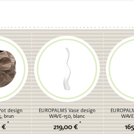
ot design
EUROPALMS Vase design
EUROPALM
, brun
WAVE-150, blanc
WAVE-
*
*
0 €
219,00 €
16