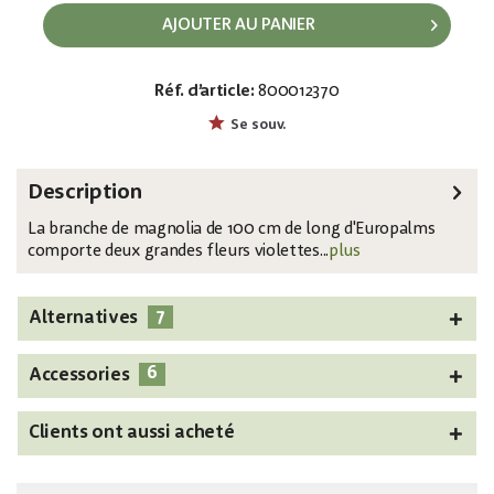
AJOUTER AU PANIER
Réf. d’article:
800012370
EAN:
MPN:
4026397582772
82530585
Se souv.
Description
La branche de magnolia de 100 cm de long d'Europalms
comporte deux grandes fleurs violettes...
plus
7
Alternatives
6
Accessories
Clients ont aussi acheté