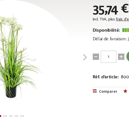
35,74 €
incl. TVA, plus
frais d'
Disponibilité:
Délai de livraison:
Réf. d’article:
800
EAN:
MPN:
4026397482
82600124
Comparer