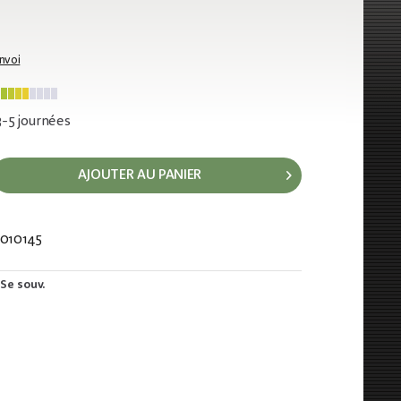
envoi
 3-5 journées
AJOUTER AU PANIER
010145
560
Se souv.