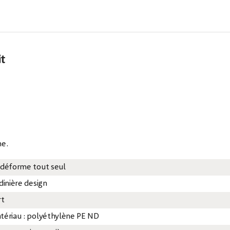
it
ne.
 déforme tout seul
dinière design
rt
tériau : polyéthylène PE ND