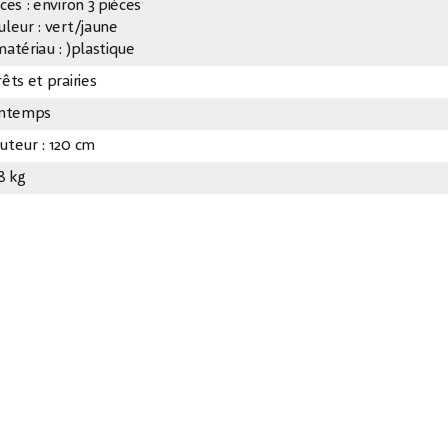
ces : environ 3 pièces
uleur : vert/jaune
matériau : )plastique
êts et prairies
intemps
uteur : 120 cm
8 kg