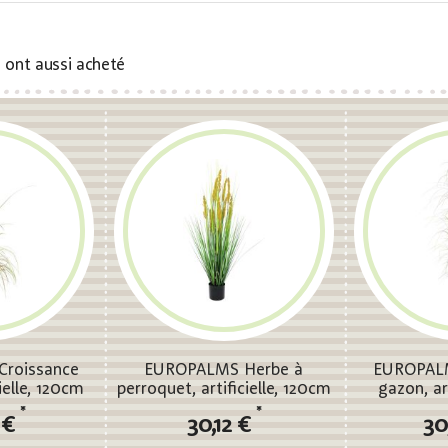
s ont aussi acheté
roissance
EUROPALMS Herbe à
EUROPALM
ielle, 120cm
perroquet, artificielle, 120cm
gazon, ar
*
*
 €
30,12 €
30