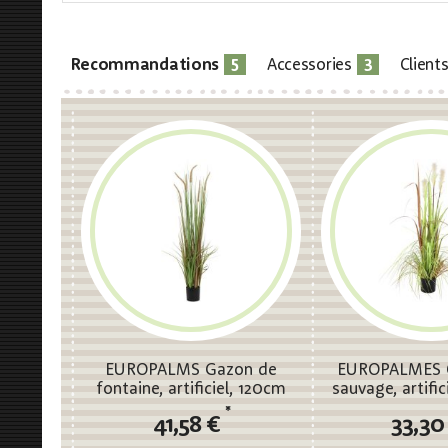
5
3
Recommandations
Accessories
Client
EUROPALMS Gazon de
EUROPALMES C
fontaine, artificiel, 120cm
sauvage, artific
*
41,58 €
33,30