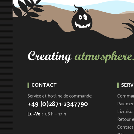
CONTACT
SERV
Service et hotline de commande:
Comma
+49 (0)2871-2347790
Paieme
Livraiso
Lu.-Ve.:
08 h – 17 h
Retour 
Contact 