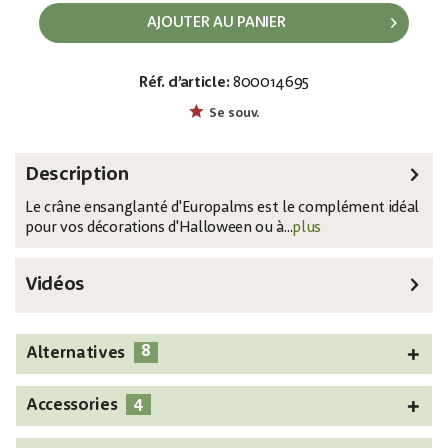
AJOUTER AU PANIER
Réf. d’article:
800014695
EAN:
MPN:
4026397676334
83316107
Se souv.
Description
Le crâne ensanglanté d'Europalms est le complément idéal
pour vos décorations d'Halloween ou à...
plus
Vidéos
8
Alternatives
4
Accessories