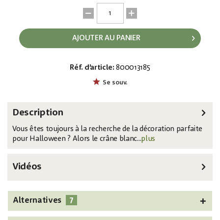
AJOUTER AU PANIER
Réf. d’article:
800013185
EAN:
MPN:
4026397609165
83314669
Se souv.
Description
Vous êtes toujours à la recherche de la décoration parfaite
pour Halloween ? Alors le crâne blanc...
plus
Vidéos
7
Alternatives