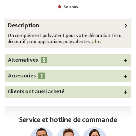
EAN:
MPN:
4026397597899
83312022
Se souv.
Description
Un complément polyvalent pour votre décoration Tissu
décoratif pour applications polyvalentes...
plus
5
Alternatives
5
Accessories
Clients ont aussi acheté
Service et hotline de commande