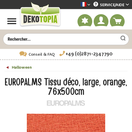
SERVICE/
AIDE
Dekotopia französisch
+49 (0)2871-2347790
Conseil
& FAQ
Halloween
EUROPALMS Tissu déco, large, orange,
76x500cm