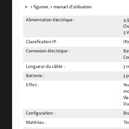
1 figurine, 1 manuel d'utilisation
Alimentation électrique :
4,
O
5 
Classification IP :
IP
Connexion électrique :
Ba
Co
Longueur du câble :
3 
Batterie :
3 p
Effet :
Ye
mo
Vi
Du
Configuration :
Br
Matériau :
Te