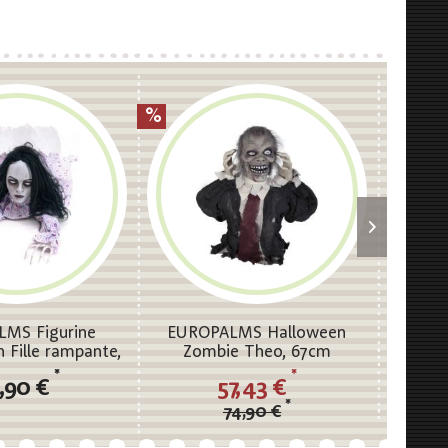
MS Figurine
EUROPALMS Halloween
EU
 Fille rampante,
Zombie Theo, 67cm
Hall
150cm
*
*
,90 €
57,43 €
*
74,90 €