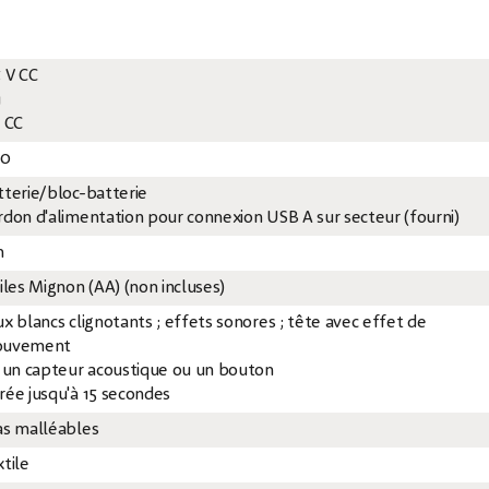
5 V CC
u
V CC
20
tterie/bloc-batterie
rdon d'alimentation pour connexion USB A sur secteur (fourni)
m
iles Mignon (AA) (non incluses)
ux blancs clignotants ; effets sonores ; tête avec effet de
uvement
a un capteur acoustique ou un bouton
rée jusqu'à 15 secondes
as malléables
xtile