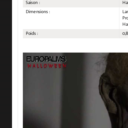
Saison :
Ha
Dimensions :
La
Pr
Ha
Poids :
0,