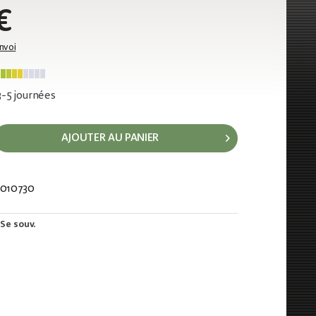
€
envoi
 3-5 journées
AJOUTER AU PANIER
010730
996
Se souv.