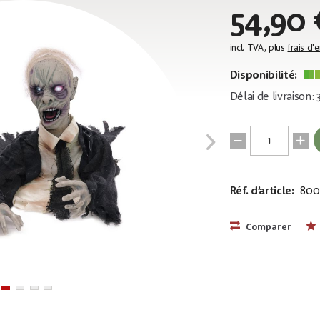
54,90 
incl. TVA, plus
frais d'
Disponibilité:
Délai de livraison:
Réf. d’article:
800
EAN:
MPN:
4026397492
83314622
Comparer