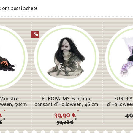
s ont aussi acheté
Monstre-
EUROPALMS Fantôme
EUROPAL
loween, 50cm
dansant d'Halloween, 46 cm
d'Halloween
*
*
 €
39,90 €
49
*
*
€
50,28 €