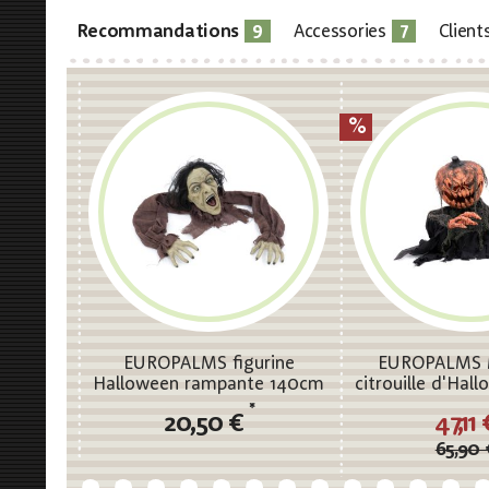
9
7
Recommandations
Accessories
Client
EUROPALMS figurine
EUROPALMS 
Halloween rampante 140cm
citrouille d'Hal
*
20,50 €
47,11
65,90 