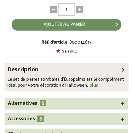
AJOUTER AU PANIER
Réf. d’article:
800014675
EAN:
MPN:
4026397676280
83316103
Se souv.
Description
Le set de pierres tombales d'Europalms est le complément
idéal pour votre décoration d'Halloween...
plus
5
Alternatives
5
Accessories