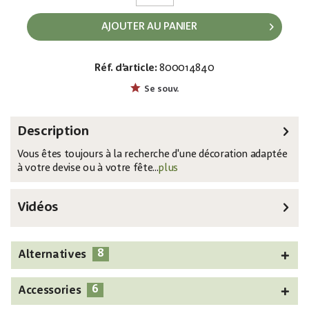
AJOUTER AU PANIER
Réf. d’article:
800014840
EAN:
MPN:
4026397702217
83316117
Se souv.
Description
Vous êtes toujours à la recherche d'une décoration adaptée
à votre devise ou à votre fête...
plus
Vidéos
8
Alternatives
6
Accessories