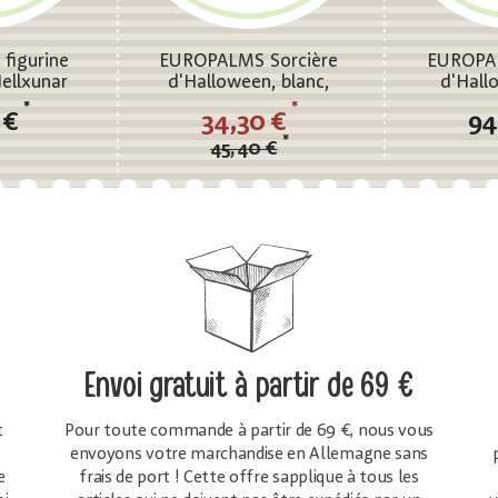
figurine
EUROPALMS Sorcière
EUROPAL
ellxunar
d'Halloween, blanc,
d'Hall
170x50x20cm
145
*
*
 €
34,30 €
94
*
45,40 €
Envoi gratuit
à partir de 69 €
t
Pour toute commande à partir de 69 €, nous vous
envoyons votre marchandise en Allemagne sans
e
frais de port ! Cette offre sapplique à tous les