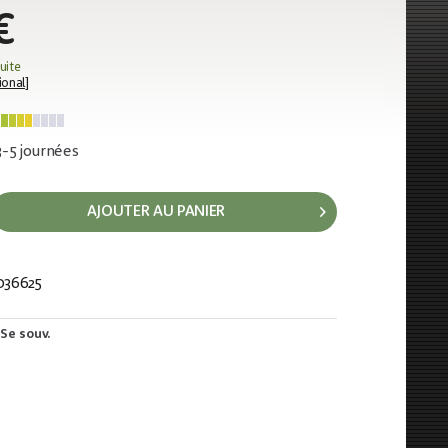
€
uite
ional
]
 3-5 journées
AJOUTER AU PANIER
036625
23
Se souv.