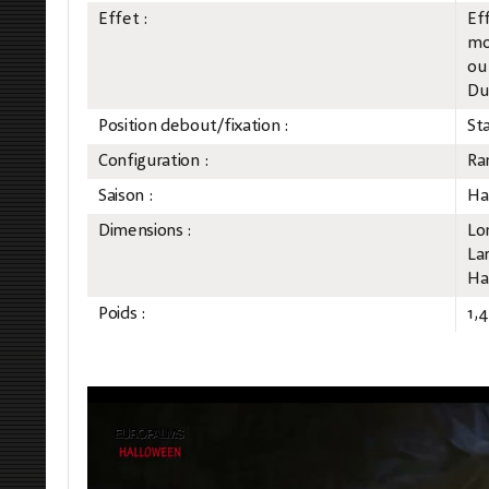
Effet :
Ef
mo
ou
Du
Position debout/fixation :
St
Configuration :
Ra
Saison :
Ha
Dimensions :
Lo
La
Ha
Poids :
1,