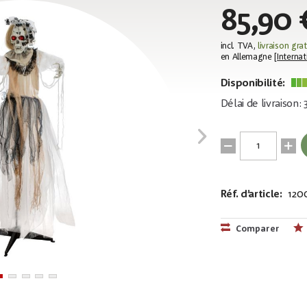
85,90 
incl. TVA,
livraison grat
en Allemagne [
Internat
Disponibilité:
Délai de livraison:
Réf. d’article:
120
EAN:
MPN:
40263977153
83316135
Comparer