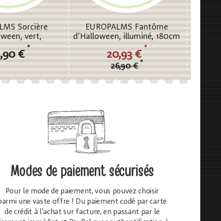
MS Sorcière
EUROPALMS Fantôme
EURO
oween, vert,
d'Halloween, illuminé, 180cm
Gr
x70x66cm
*
*
,90 €
20,93 €
*
26,90 €
Modes de paiement sécurisés
Pour le mode de paiement, vous pouvez choisir
parmi une vaste offre ! Du paiement codé par carte
de crédit à l'achat sur facture, en passant par le