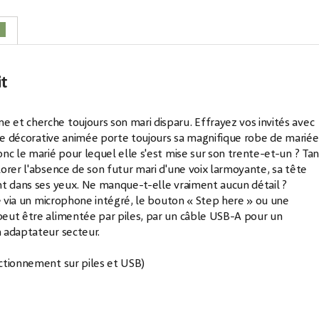
3
it
et cherche toujours son mari disparu. Effrayez vos invités avec
ine décorative animée porte toujours sa magnifique robe de mariée
nc le marié pour lequel elle s'est mise sur son trente-et-un ? Tan
orer l'absence de son futur mari d'une voix larmoyante, sa tête
nt dans ses yeux. Ne manque-t-elle vraiment aucun détail ?
ée via un microphone intégré, le bouton « Step here » ou une
peut être alimentée par piles, par un câble USB-A pour un
 adaptateur secteur.
ctionnement sur piles et USB)