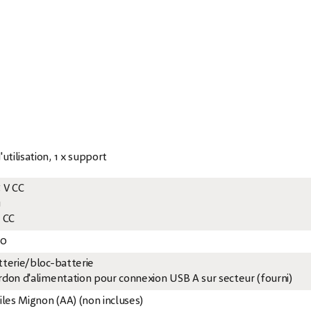
utilisation, 1 x support
5 V CC
u
V CC
20
tterie/bloc-batterie
rdon d'alimentation pour connexion USB A sur secteur (fourni)
iles Mignon (AA) (non incluses)