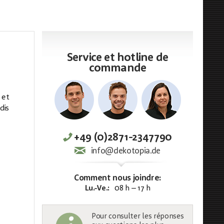
Service et hotline de
commande
 et
dis
+49 (0)2871-2347790
info@dekotopia.de
Comment nous joindre:
Lu.-Ve.:
08 h – 17 h
Pour consulter les réponses