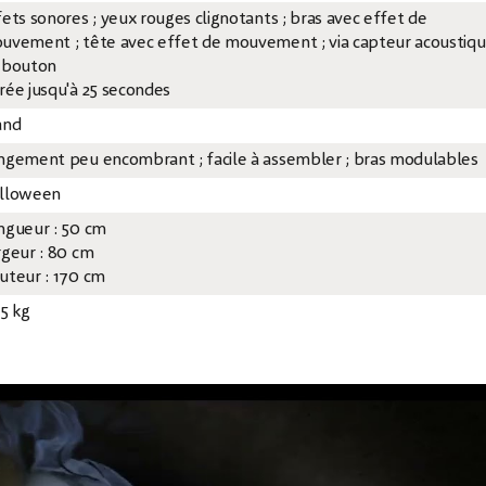
fets sonores ; yeux rouges clignotants ; bras avec effet de
uvement ; tête avec effet de mouvement ; via capteur acoustiq
 bouton
rée jusqu'à 25 secondes
and
ngement peu encombrant ; facile à assembler ; bras modulables
lloween
ngueur : 50 cm
rgeur : 80 cm
uteur : 170 cm
45 kg