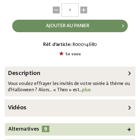
AJOUTER AU PANIER
Réf. d’article:
800014680
EAN:
MPN:
4026397676303
83316104
Se souv.
Description
Vous voulez effrayer les invités de votre soirée à thème ou
d'Halloween ? Alors... « Theo » est...
plus
Vidéos
9
Alternatives