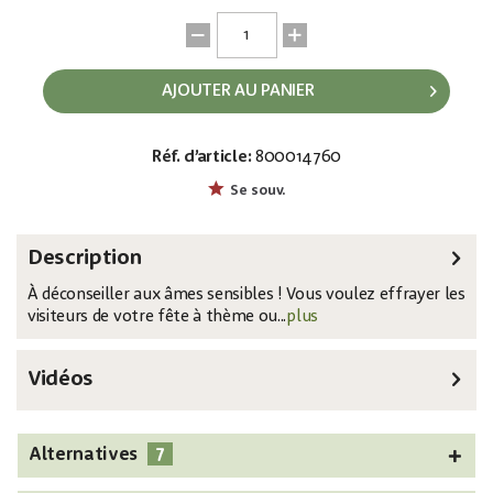
AJOUTER AU PANIER
Réf. d’article:
800014760
EAN:
MPN:
4026397693263
83316115
Se souv.
Description
À déconseiller aux âmes sensibles ! Vous voulez effrayer les
visiteurs de votre fête à thème ou...
plus
Vidéos
7
Alternatives