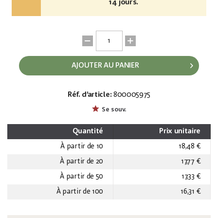
14 jours.
AJOUTER AU PANIER
Réf. d’article:
800005975
EAN:
MPN:
4026397221558
83314120
Se souv.
Quantité
Prix unitaire
À partir de
10
18,48 €
À partir de
20
17,77 €
À partir de
50
17,33 €
À partir de
100
16,31 €