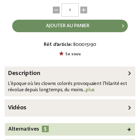
AJOUTER AU PANIER
Réf. d’article:
800015190
EAN:
MPN:
4026397744989
83316169
Se souv.
Description
L'époque où les clowns colorés provoquaient l'hilarité est
révolue depuis longtemps, du moins...
plus
Vidéos
5
Alternatives