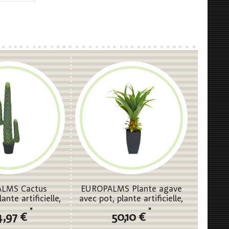
LMS Cactus
EUROPALMS Plante agave
ante artificielle,
avec pot, plante artificielle,
t, 117cm
75cm
*
*
4,97 €
50,10 €