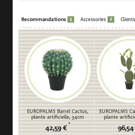
5
2
Recommandations
Accessories
Client
EUROPALMS Barrel Cactus,
EUROPALMS Cac
plante artificielle, 34cm
plante artific
*
42,59 €
96,54