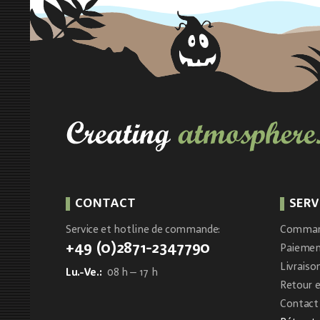
CONTACT
SERV
Service et hotline de commande:
Comma
+49 (0)2871-2347790
Paieme
Livraiso
Lu.-Ve.:
08 h – 17 h
Retour 
Contact 