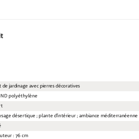
it
t de jardinage avec pierres décoratives
 ND polyéthylène
rt
ysage désertique ; plante d'intérieur ; ambiance méditerranéenne
é
uteur : 76 cm