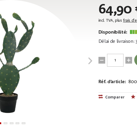
64,90 
incl. TVA, plus
frais d'
Disponibilité:
Délai de livraison:
Réf. d’article:
800
EAN:
MPN:
40263975815
82600064
Comparer