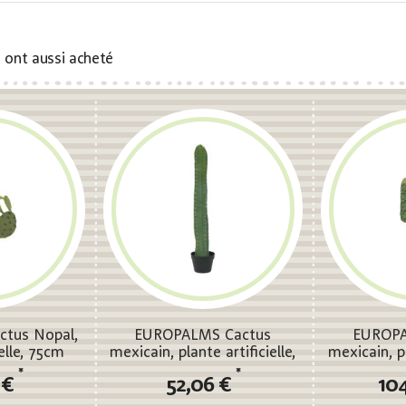
s ont aussi acheté
tus Nopal,
EUROPALMS Cactus
EUROPA
ielle, 75cm
mexicain, plante artificielle,
mexicain, pl
vert, 97cm
ver
*
*
 €
52,06 €
10