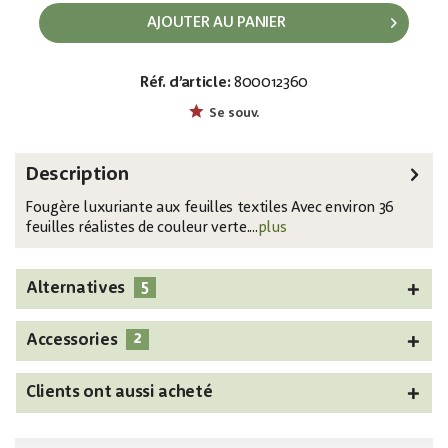
AJOUTER AU PANIER
Réf. d’article:
800012360
EAN:
MPN:
4026397583311
82519943
Se souv.
Description
Fougère luxuriante aux feuilles textiles Avec environ 36
feuilles réalistes de couleur verte....
plus
5
Alternatives
2
Accessories
Clients ont aussi acheté