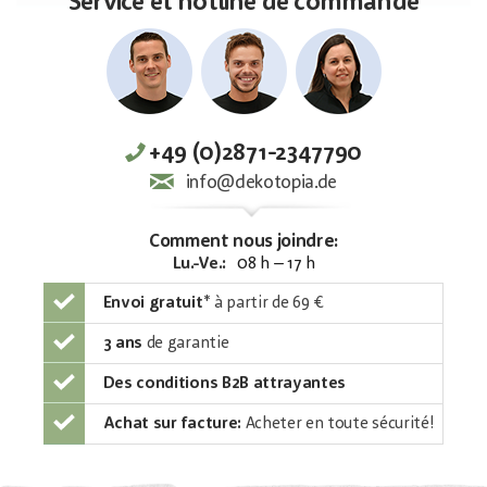
Service et hotline de commande
+49 (0)2871-2347790
info@dekotopia.de
Comment nous joindre:
Lu.-Ve.:
08 h – 17 h
Envoi gratuit
*
à partir de 69 €
3 ans
de garantie
Des conditions B2B attrayantes
Achat sur facture:
Acheter en toute sécurité!