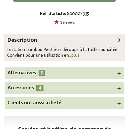
Réf. d’article:
800008935
EAN:
MPN:
4026397427844
83313201
Se souv.
Description
Imitation bambou Peut être découpé à la taille souhaitée
Convient pour une utilisation en...
plus
5
Alternatives
4
Accessories
Clients ont aussi acheté